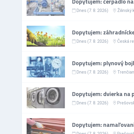
Dopytujem: čerpadlo na
Dnes (7. 8. 2026)
Žilinský 
Dopytujem: záhradnícke
Dnes (7. 8. 2026)
Česká re
Dopytujem: plynový bojl
Dnes (7. 8. 2026)
Trenčian
Dopytujem: dvierka na 
Dnes (7. 8. 2026)
Prešovsk
Dopytujem: namaľovanie
Dnes (7. 8. 2026)
Prešovsk