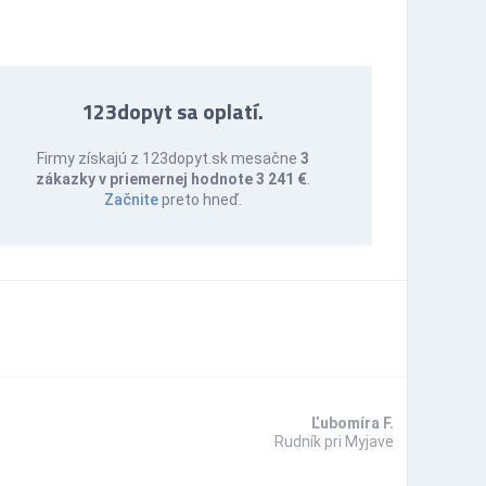
123dopyt sa oplatí.
Firmy získajú z 123dopyt.sk mesačne
3
zákazky v priemernej hodnote 3 241 €
.
Začnite
preto hneď.
Ľubomíra F.
Rudník pri Myjave