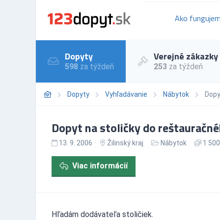
Ako funguje
Dopyty
Verejné zákazky
598
za týždeň
253
za týždeň
Dopyty
Vyhľadávanie
Nábytok
Dopy
Dopyt na stoličky do reštauračnéh
13. 9. 2006
Žilinský kraj
Nábytok
1 500
Viac informácií
Hľadám dodávateľa stoličiek.