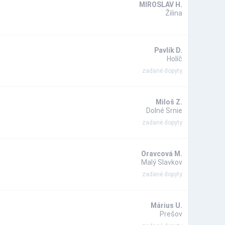
MIROSLAV H.
Žilina
Pavlík D.
Holíč
zadané dopyty
Miloš Z.
Dolné Srnie
zadané dopyty
Oravcová M.
Malý Slavkov
zadané dopyty
Márius U.
Prešov