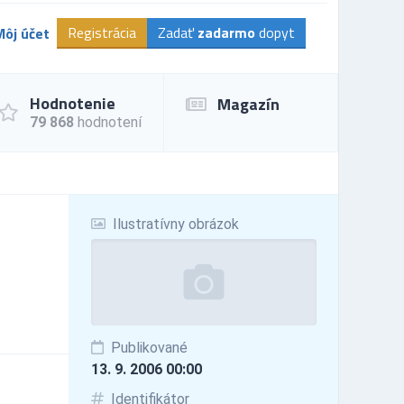
Registrácia
Zadať
zadarmo
dopyt
Môj účet
Hodnotenie
Magazín
79 868
hodnotení
Ilustratívny obrázok
Publikované
13. 9. 2006 00:00
Identifikátor