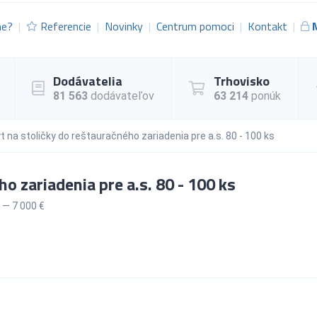
me?
Referencie
Novinky
Centrum pomoci
Kontakt
Dodávatelia
Trhovisko
81 563
dodávateľov
63 214
ponúk
t na stoličky do reštauračného zariadenia pre a.s. 80 - 100 ks
o zariadenia pre a.s. 80 - 100 ks
 — 7 000 €