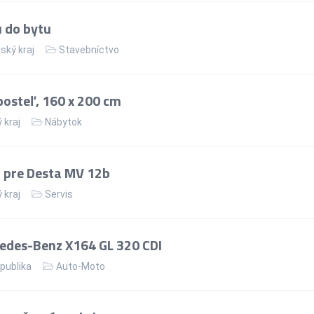
u do bytu
ský kraj
Stavebníctvo
osteľ, 160 x 200 cm
 kraj
Nábytok
 pre Desta MV 12b
 kraj
Servis
edes-Benz X164 GL 320 CDI
publika
Auto-Moto