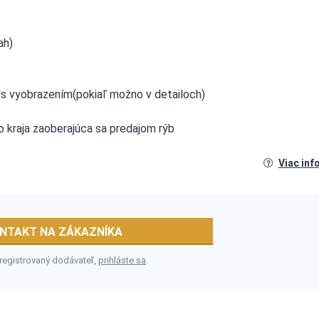
ah)
 vyobrazením(pokiaľ možno v detailoch)
o kraja zaoberajúca sa predajom rýb
Viac inf
NTAKT NA ZÁKAZNÍKA
 registrovaný dodávateľ,
prihláste sa
.