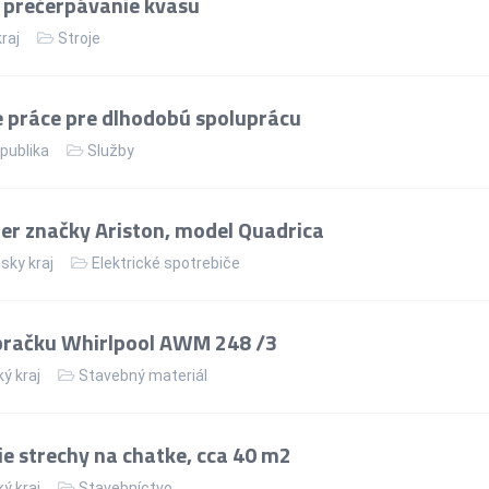
 prečerpávanie kvasu
kraj
Stroje
 práce pre dlhodobú spoluprácu
publika
Služby
er značky Ariston, model Quadrica
sky kraj
Elektrické spotrebiče
pračku Whirlpool AWM 248 /3
ý kraj
Stavebný materiál
 strechy na chatke, cca 40 m2
ý kraj
Stavebníctvo