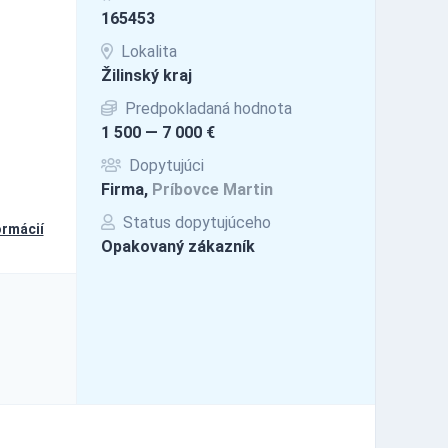
165453
Lokalita
Žilinský kraj
Predpokladaná hodnota
1 500 — 7 000 €
Dopytujúci
Firma,
Príbovce Martin
Status dopytujúceho
ormácií
Opakovaný zákazník