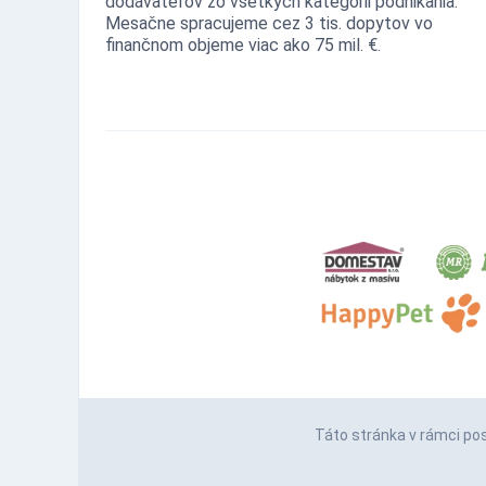
dodávateľov zo všetkých kategórii podnikania.
Mesačne spracujeme cez 3 tis. dopytov vo
finančnom objeme viac ako 75 mil. €.
Táto stránka v rámci po