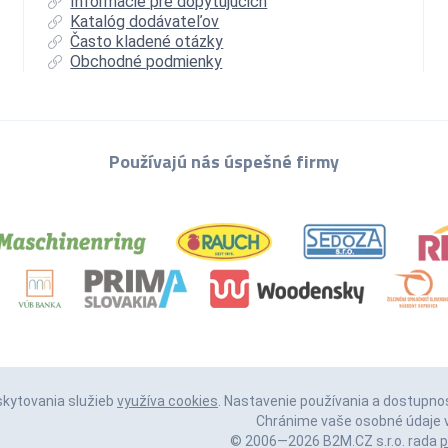
Informácie pre dopytujúcich
Katalóg dodávateľov
Často kladené otázky
Obchodné podmienky
Používajú nás úspešné firmy
skytovania služieb
využíva cookies
. Nastavenie používania a dostupno
Chránime vaše osobné údaje v
© 2006—2026 B2M.CZ s.r.o. rada
p