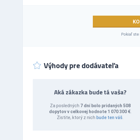
KO
Pokiaľ ste
Výhody pre dodávateľa
Aká zákazka bude tá vaša?
Za posledných
7 dní bolo pridaných 508
dopytov v celkovej hodnote 1 070 300 €
.
Zistite, ktorý z nich
bude ten váš
.