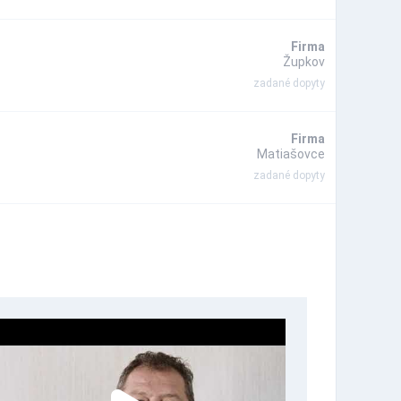
Firma
Župkov
zadané dopyty
Firma
Matiašovce
zadané dopyty