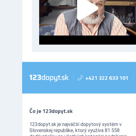
+421 322 633 101
|
|
Čo je 123dopyt.sk
123dopyt.sk je najväčší dopytový systém v
Slovenskej republike, ktorý využíva 81 558