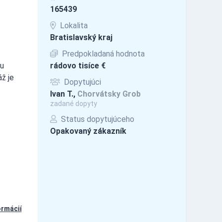
165439
Lokalita
Bratislavský kraj
Predpokladaná hodnota
iu
rádovo tisíce €
ž je
Dopytujúci
Ivan T.,
Chorvátsky Grob
zadané dopyty
Status dopytujúceho
Opakovaný zákazník
ormácií