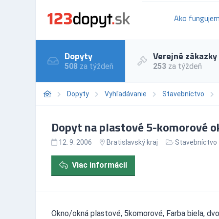
Ako funguje
Dopyty
Verejné zákazky
508
za týždeň
253
za týždeň
Dopyty
Vyhľadávanie
Stavebníctvo
Dopyt na plastové 5-komorové ok
12. 9. 2006
Bratislavský kraj
Stavebníctvo
Viac informácií
Okno/okná plastové, 5komorové, Farba biela, dvo