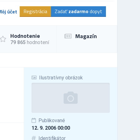
Registrácia
Zadať
zadarmo
dopyt
Môj účet
Hodnotenie
Magazín
79 865
hodnotení
Ilustratívny obrázok
Publikované
12. 9. 2006 00:00
Identifikátor