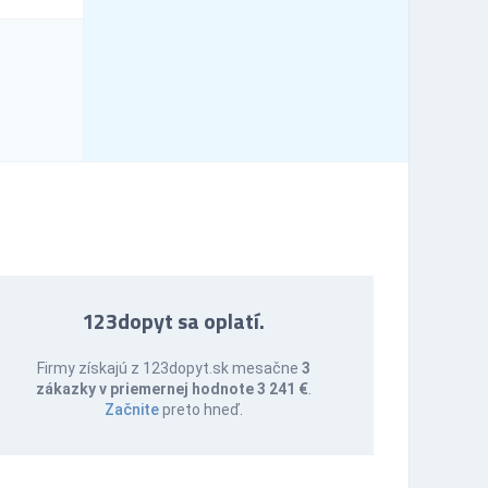
123dopyt sa oplatí.
Firmy získajú z 123dopyt.sk mesačne
3
zákazky v priemernej hodnote 3 241 €
.
Začnite
preto hneď.