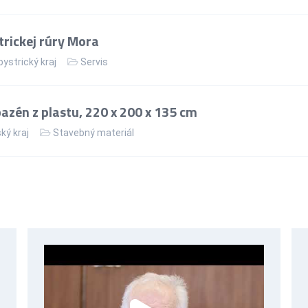
rickej rúry Mora
ystrický kraj
Servis
zén z plastu, 220 x 200 x 135 cm
ký kraj
Stavebný materiál