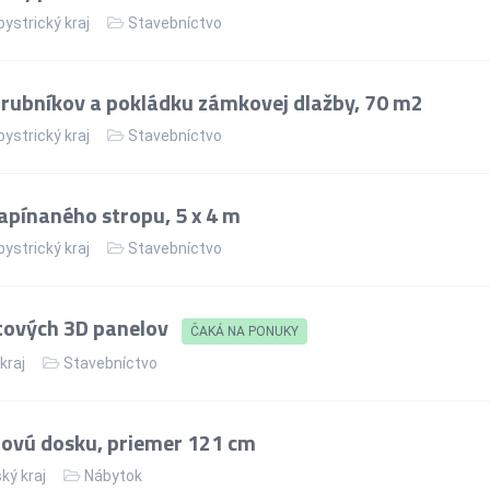
ystrický kraj
Stavebníctvo
rubníkov a pokládku zámkovej dlažby, 70 m2
ystrický kraj
Stavebníctvo
apínaného stropu, 5 x 4 m
ystrický kraj
Stavebníctvo
tových 3D panelov
ČAKÁ NA PONUKY
 kraj
Stavebníctvo
lovú dosku, priemer 121 cm
ký kraj
Nábytok