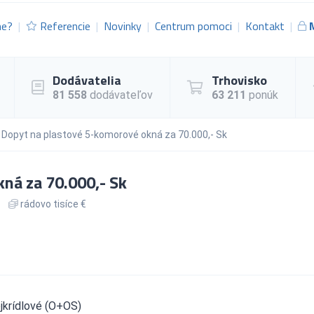
me?
Referencie
Novinky
Centrum pomoci
Kontakt
Dodávatelia
Trhovisko
81 558
dodávateľov
63 211
ponúk
Dopyt na plastové 5-komorové okná za 70.000,- Sk
ná za 70.000,- Sk
rádovo tisíce €
jkrídlové (O+OS)