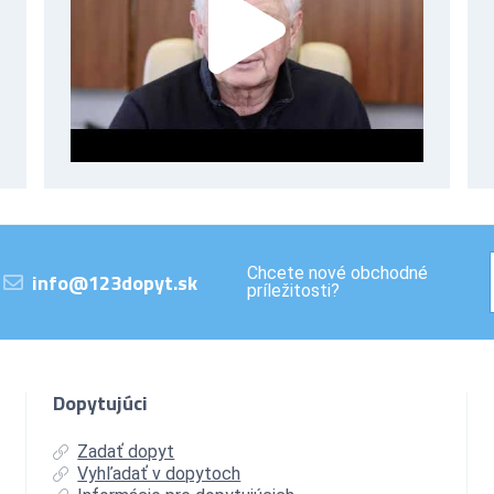
Chcete nové obchodné
info@123dopyt.sk
príležitosti?
Dopytujúci
Zadať dopyt
Vyhľadať v dopytoch