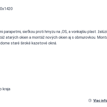
20x1420
 parapetmi, sieťkou proti hmyzu na ,OS, a vonkajšiu plast. žalúz
táž atarých okien a montáž nových okien aj s obmurovkou. Montá
dome staré široké kazetové okná.
o kraja
Viac inf