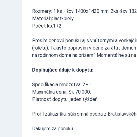
Rozmery: 1 ks - šxv 1400x1420 mm, 2ks-šxv 18
Materiál:plast-biely
Počet ks:1+2
Prosím cenovú ponuku aj s vnútornými a vonkajšími
(roletu). Takisto poprosím v cene zarátat demon
na rodinnom dome na prízemí. Momentálne sú na 
Doplňujúce údaje k dopytu:
Špecifikácia množstva: 2+1
Maximálna cena: Sk 70.000,-
Platnosť dopytu: jeden týždeň
Profil zákazníka: súkromná osoba z Bratislavskéh
Ďakujem za ponuku.