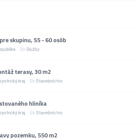
re skupinu, 55 - 60 osôb
epublika
Služby
ntáž terasy, 30 m2
ystrický kraj
Stavebníctvo
stovaného hliníka
ystrický kraj
Stavebníctvo
ravy pozemku, 550 m2