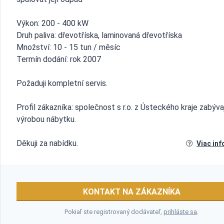
Výkon: 200 - 400 kW
Druh paliva: dřevotříska, laminovaná dřevotříska
Množství: 10 - 15 tun / měsíc
Termín dodání: rok 2007
Požaduji kompletní servis.
Profil zákazníka: společnost s r.o. z Ústeckého kraje zabýva
výrobou nábytku.
Děkuji za nabídku.
Viac inf
KONTAKT NA ZÁKAZNÍKA
Pokiaľ ste registrovaný dodávateľ,
prihláste sa
.