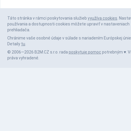
Táto stránka v rámci poskytovania služieb
využíva cookies
. Nasta
používania a dostupnosti cookies môžete upraviť v nastaveniach
prehliadača.
Chránime vaše osobné údaje v súlade s nariadením Európskej únie
Detaily
tu
.
© 2006—2026 B2M.CZ s.r.o. rada
poskytuje pomoc
potrebným ♥️. V
práva vyhradené.