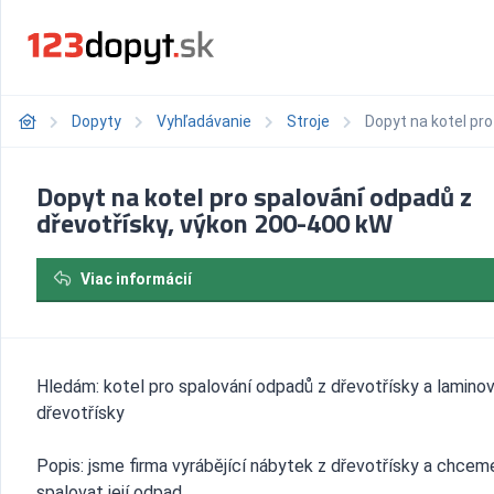
Dopyty
Vyhľadávanie
Stroje
Dopyt na kotel pr
Dopyt na kotel pro spalování odpadů z
dřevotřísky, výkon 200-400 kW
Viac informácií
Hledám: kotel pro spalování odpadů z dřevotřísky a lamino
dřevotřísky
Popis: jsme firma vyrábějící nábytek z dřevotřísky a chcem
spalovat její odpad