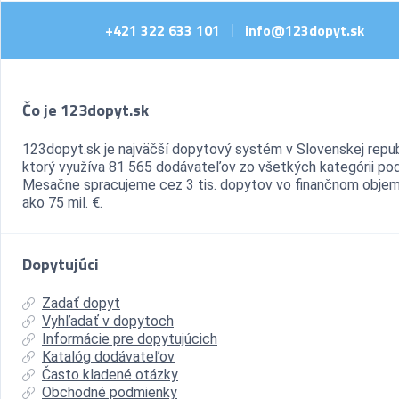
+421 322 633 101
info@123dopyt.sk
|
Čo je 123dopyt.sk
123dopyt.sk je najväčší dopytový systém v Slovenskej repub
ktorý využíva 81 565 dodávateľov zo všetkých kategórii pod
Mesačne spracujeme cez 3 tis. dopytov vo finančnom objem
ako 75 mil. €.
Dopytujúci
Zadať dopyt
Vyhľadať v dopytoch
Informácie pre dopytujúcich
Katalóg dodávateľov
Často kladené otázky
Obchodné podmienky