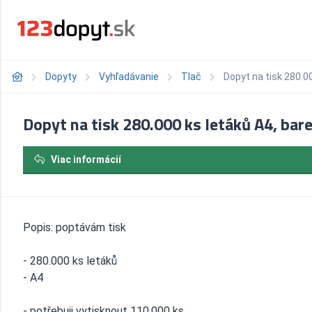
Dopyty
Vyhľadávanie
Tlač
Dopyt na tisk 280.0
Dopyt na tisk 280.000 ks letáků A4, bar
Viac informácií
Popis: poptávám tisk
- 280.000 ks letáků
- A4
- potřebuji vytisknout 110.000 ks