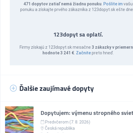
471 dopytov zatiaľ nemá žiadnu ponuku
.
Pošlite im
vašu
ponuku a získajte prvého zákazníka z 123dopyt.sk ešte dne
123dopyt sa oplatí.
Firmy získajú z 123dopyt.sk mesačne
3 zákazky v priemern
hodnote 3 241 €
.
Začnite
preto hneď.
Ďalšie zaujímavé dopyty
Dopytujem: výmenu stropného sviet
Predvčerom (7. 8. 2026)
Česká republika