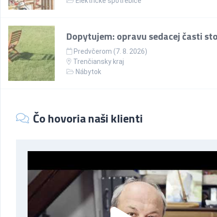
Elektrické spotrebiče
Dopytujem: opravu sedacej časti sto
Predvčerom (7. 8. 2026)
Trenčiansky kraj
Nábytok
Čo hovoria naši klienti