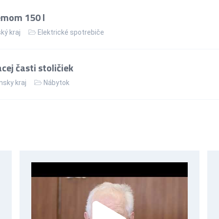
jemom 150 l
ký kraj
Elektrické spotrebiče
ej časti stoličiek
nsky kraj
Nábytok