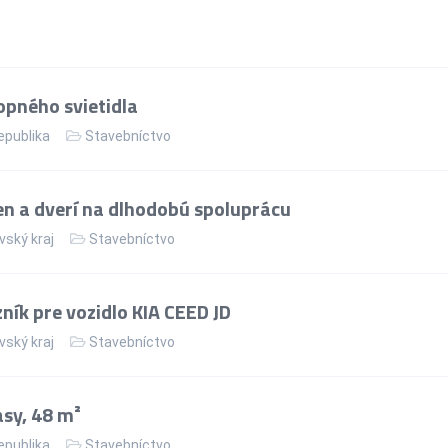
pného svietidla
epublika
Stavebníctvo
n a dverí na dlhodobú spoluprácu
vský kraj
Stavebníctvo
ík pre vozidlo KIA CEED JD
vský kraj
Stavebníctvo
asy, 48 m²
epublika
Stavebníctvo