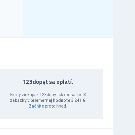
123dopyt sa oplatí.
Firmy získajú z 123dopyt.sk mesačne
3
zákazky v priemernej hodnote 3 241 €
.
Začnite
preto hneď.