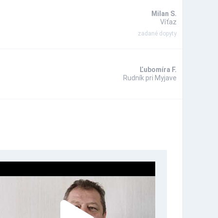
Milan S.
Víťaz
zadané dopyty
Ľubomíra F.
Rudník pri Myjave