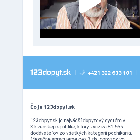
+421 322 633 101
|
|
Čo je 123dopyt.sk
123dopyt.sk je najväčší dopytový systém v
Slovenskej republike, ktorý využíva 81 565
dodávateľov zo všetkých kategórii podnikania.
Mesačne spracujeme cez 3 tis. dopytov vo