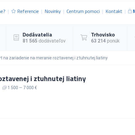
me?
Referencie
Novinky
Centrum pomoci
Kontakt
Dodávatelia
Trhovisko
81 565
dodávateľov
63 214
ponúk
t na zariadenie na meranie roztavenej i ztuhnutej liatiny
ztavenej i ztuhnutej liatiny
1 500 — 7 000 €