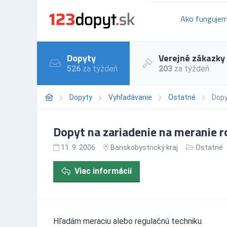
Ako funguje
Dopyty
Verejné zákazky
526
za týždeň
203
za týždeň
Dopyty
Vyhľadávanie
Ostatné
Dopy
Dopyt na zariadenie na meranie ro
11. 9. 2006
Banskobystrický kraj
Ostatné
Viac informácií
Hľadám meraciu alebo regulačnú techniku.