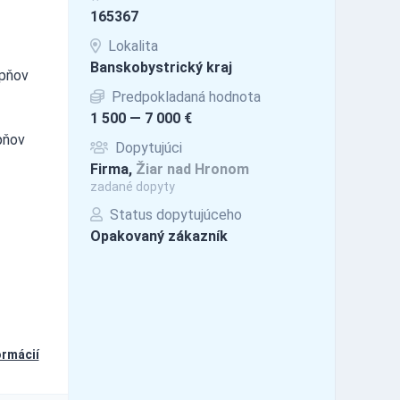
165367
Lokalita
Banskobystrický kraj
upňov
Predpokladaná hodnota
1 500 — 7 000 €
pňov
Dopytujúci
Firma,
Žiar nad Hronom
zadané dopyty
Status dopytujúceho
Opakovaný zákazník
ormácií