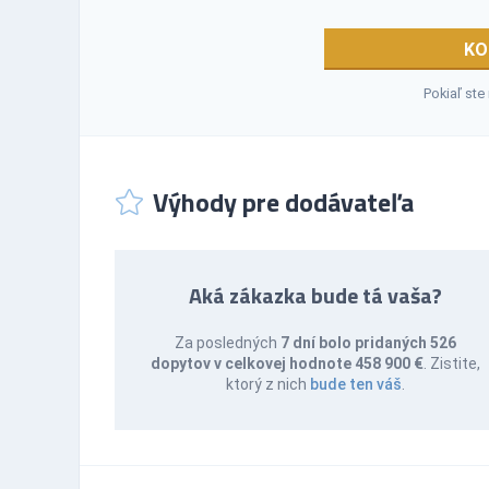
KO
Pokiaľ ste
Výhody pre dodávateľa
Aká zákazka bude tá vaša?
Za posledných
7 dní bolo pridaných 526
dopytov v celkovej hodnote 458 900 €
. Zistite,
ktorý z nich
bude ten váš
.