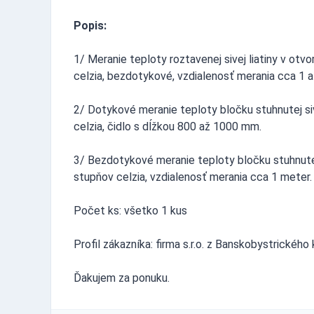
Popis:
1/ Meranie teploty roztavenej sivej liatiny v o
celzia, bezdotykové, vzdialenosť merania cca 1 a
2/ Dotykové meranie teploty bločku stuhnutej si
celzia, čidlo s dĺžkou 800 až 1000 mm.
3/ Bezdotykové meranie teploty bločku stuhnutej
stupňov celzia, vzdialenosť merania cca 1 meter.
Počet ks: všetko 1 kus
Profil zákazníka: firma s.r.o. z Banskobystrickéh
Ďakujem za ponuku.