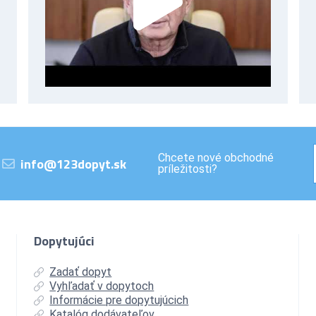
Chcete nové obchodné
info@123dopyt.sk
príležitosti?
Dopytujúci
Zadať dopyt
Vyhľadať v dopytoch
Informácie pre dopytujúcich
Katalóg dodávateľov