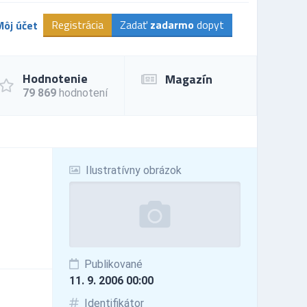
Registrácia
Zadať
zadarmo
dopyt
Môj účet
Hodnotenie
Magazín
79 869
hodnotení
Ilustratívny obrázok
Publikované
11. 9. 2006 00:00
Identifikátor