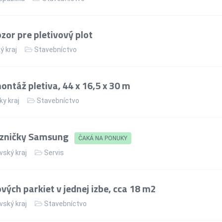
or pre pletivový plot
ý kraj
Stavebníctvo
ntáž pletiva, 44 x 16,5 x 30 m
ky kraj
Stavebníctvo
azničky Samsung
ČAKÁ NA PONUKY
vský kraj
Servis
ých parkiet v jednej izbe, cca 18 m2
vský kraj
Stavebníctvo