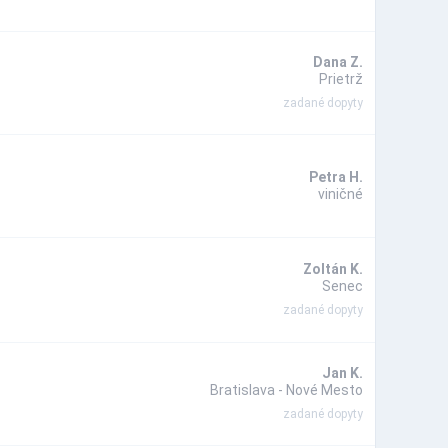
Dana Z.
Prietrž
zadané dopyty
Petra H.
viničné
Zoltán K.
Senec
zadané dopyty
Jan K.
Bratislava - Nové Mesto
zadané dopyty