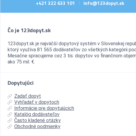
+421 322 633 101
info@123dopyt.sk
|
Čo je 123dopyt.sk
123dopyt.sk je najväčší dopytový systém v Slovenskej repub
ktorý využíva 81 565 dodávateľov zo všetkých kategórii pod
Mesačne spracujeme cez 3 tis. dopytov vo finančnom objem
ako 75 mil. €.
Dopytujúci
Zadať dopyt
Vyhľadať v dopytoch
Informácie pre dopytujúcich
Katalóg dodávateľov
Často kladené otázky
Obchodné podmienky