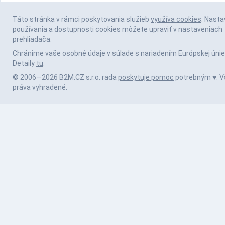
Táto stránka v rámci poskytovania služieb
využíva cookies
. Nasta
používania a dostupnosti cookies môžete upraviť v nastaveniach
prehliadača.
Chránime vaše osobné údaje v súlade s nariadením Európskej únie
Detaily
tu
.
© 2006—2026 B2M.CZ s.r.o. rada
poskytuje pomoc
potrebným ♥️. V
práva vyhradené.