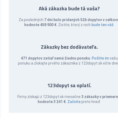
Aká zákazka bude tá vaša?
Za posledných
7 dní bolo pridaných 526 dopytov v celkov
hodnote 458 900 €
. Zistite, ktorý z nich
bude ten váš
.
Zákazky bez dodávateľa.
471 dopytov zatiaľ nemá žiadnu ponuku
.
Pošlite im
vašu
ponuku a získajte prvého zákazníka z 123dopyt.sk ešte dne
123dopyt sa oplatí.
Firmy získajú z 123dopyt.sk mesačne
3 zákazky v priemern
hodnote 3 241 €
.
Začnite
preto hneď.