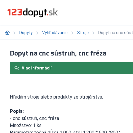
Dopyty
Vyhľadávanie
Stroje
Dopyt na cnc súst
Dopyt na cnc sústruh, cnc fréza
Viac informácií
Hľadám stroje alebo produkty ze strojárstva.
Popis:
- cnc sústruh, cnc fréza
Množstvo: 1 ks
Parametre: točná dĺžka 1.000, stôl 1.200 * 600 /800/