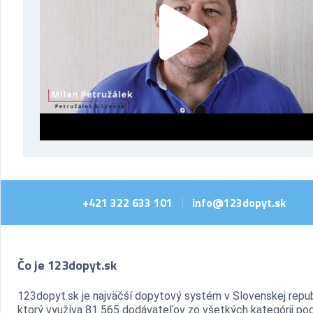
+421 322 633 101
info@123dopyt.sk
|
Čo je 123dopyt.sk
123dopyt.sk je najväčší dopytový systém v Slovenskej repub
ktorý využíva 81 565 dodávateľov zo všetkých kategórii pod