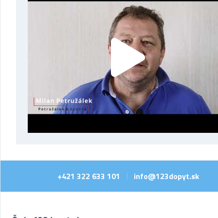
+421 322 633 101
info@123dopyt.sk
|