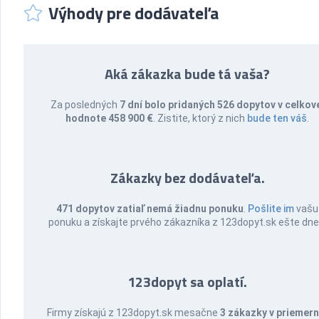
Výhody pre dodávateľa
Aká zákazka bude tá vaša?
Za posledných
7 dní bolo pridaných 526 dopytov v celkov
hodnote 458 900 €
. Zistite, ktorý z nich
bude ten váš
.
Zákazky bez dodávateľa.
471 dopytov zatiaľ nemá žiadnu ponuku
.
Pošlite im
vašu
ponuku a získajte prvého zákazníka z 123dopyt.sk ešte dne
123dopyt sa oplatí.
Firmy získajú z 123dopyt.sk mesačne
3 zákazky v priemern