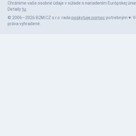
Chránime vaše osobné údaje v súlade s nariadením Európskej únie
Detaily
tu
.
© 2006—2026 B2M.CZ s.r.o. rada
poskytuje pomoc
potrebným ♥️. V
práva vyhradené.