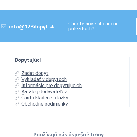
Chcete nové obchodné
info@123dopyt.sk
príležitosti?
Dopytujúci
Zadať dopyt
Vyhľadať v dopytoch
Informácie pre dopytujúcich
Katalóg dodávateľov
Často kladené otázky
Obchodné podmienky
Používajú nás úspešné firmy