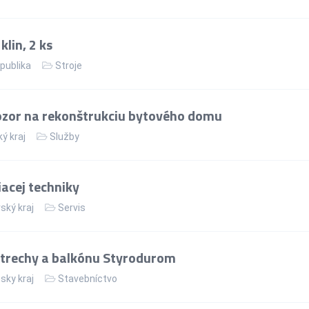
lin, 2 ks
publika
Stroje
ozor na rekonštrukciu bytového domu
ý kraj
Služby
acej techniky
ský kraj
Servis
strechy a balkónu Styrodurom
sky kraj
Stavebníctvo