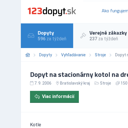
Ako funguje
Dopyty
Verejné zákazky
596
za týždeň
237
za týždeň
Dopyty
Vyhľadávanie
Stroje
Dopyt 
Dopyt na stacionárny kotol na d
7. 9. 2006
Bratislavský kraj
Stroje
150 
Viac informácií
Kotle