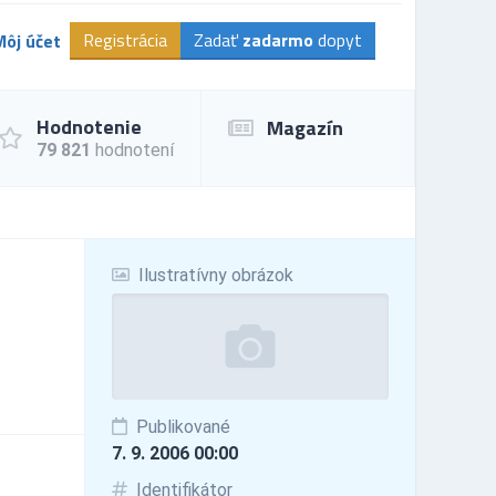
Registrácia
Zadať
zadarmo
dopyt
Môj účet
Hodnotenie
Magazín
79 821
hodnotení
Ilustratívny obrázok
Publikované
7. 9. 2006 00:00
Identifikátor