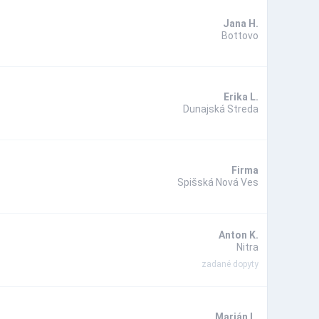
Jana H.
Bottovo
Erika L.
Dunajská Streda
Firma
Spišská Nová Ves
Anton K.
Nitra
zadané dopyty
Marián L.