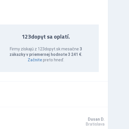
123dopyt sa oplatí.
Firmy získajú z 123dopyt.sk mesačne
3
zákazky v priemernej hodnote 3 241 €
.
Začnite
preto hneď.
Dusan D.
Bratislava