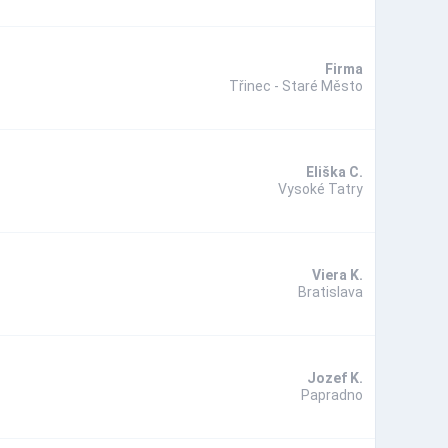
Firma
Třinec - Staré Město
Eliška C.
Vysoké Tatry
Viera K.
Bratislava
Jozef K.
Papradno