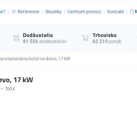
me?
Referencie
Novinky
Centrum pomoci
Kontakt
Dodávatelia
Trhovisko
81 556
dodávateľov
63 210
ponúk
na stacionárny kotol na drevo, 17 kW
revo, 17 kW
— 700 €