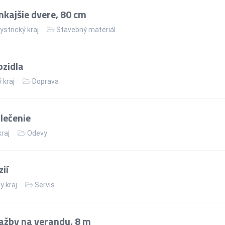
nkajšie dvere, 80 cm
strický kraj
Stavebný materiál
zidla
 kraj
Doprava
lečenie
kraj
Odevy
ií
y kraj
Servis
ažby na verandu, 8 m