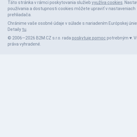
Táto stránka v rámci poskytovania služieb
využíva cookies
. Nasta
používania a dostupnosti cookies môžete upraviť v nastaveniach
prehliadača.
Chránime vaše osobné údaje v súlade s nariadením Európskej únie
Detaily
tu
.
© 2006—2026 B2M.CZ s.r.o. rada
poskytuje pomoc
potrebným ♥️. V
práva vyhradené.