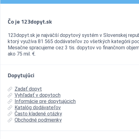
Čo je 123dopyt.sk
123dopyt.sk je najväčší dopytový systém v Slovenskej repub
ktorý využíva 81 565 dodávateľov zo všetkých kategórii pod
Mesačne spracujeme cez 3 tis. dopytov vo finančnom objem
ako 75 mil. €.
Dopytujúci
Zadať dopyt
Vyhľadať v dopytoch
Informácie pre dopytujúcich
Katalóg dodávateľov
Často kladené otázky
Obchodné podmienky