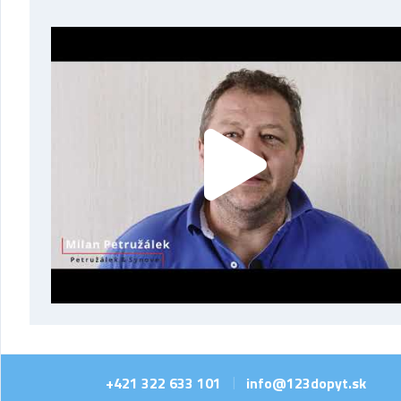
+421 322 633 101
info@123dopyt.sk
|