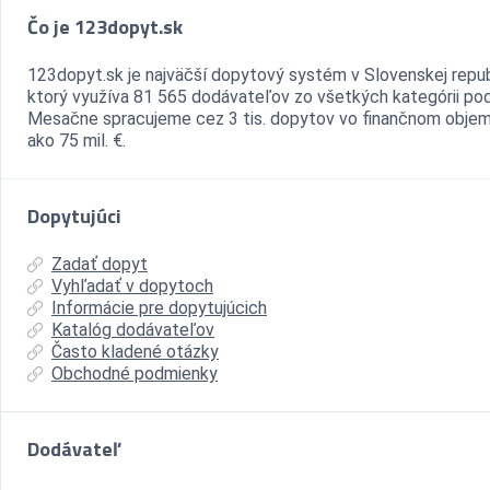
Čo je 123dopyt.sk
123dopyt.sk je najväčší dopytový systém v Slovenskej repub
ktorý využíva 81 565 dodávateľov zo všetkých kategórii pod
Mesačne spracujeme cez 3 tis. dopytov vo finančnom objem
ako 75 mil. €.
Dopytujúci
Zadať dopyt
Vyhľadať v dopytoch
Informácie pre dopytujúcich
Katalóg dodávateľov
Často kladené otázky
Obchodné podmienky
Dodávateľ