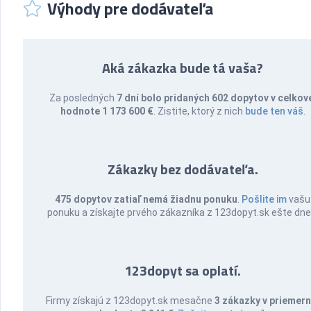
Výhody pre dodávateľa
Aká zákazka bude tá vaša?
Za posledných
7 dní bolo pridaných 602 dopytov v celkov
hodnote 1 173 600 €
. Zistite, ktorý z nich
bude ten váš
.
Zákazky bez dodávateľa.
475 dopytov zatiaľ nemá žiadnu ponuku
.
Pošlite im
vašu
ponuku a získajte prvého zákazníka z 123dopyt.sk ešte dne
123dopyt sa oplatí.
Firmy získajú z 123dopyt.sk mesačne
3 zákazky v priemern