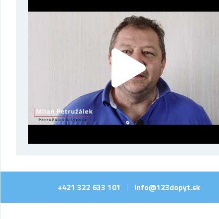
+421 322 633 101
info@123dopyt.sk
|