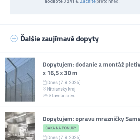
hodnote 3 241 €
.
Začnite
preto hneď.
Ďalšie zaujímavé dopyty
Dopytujem: dodanie a montáž pletiv
x 16,5 x 30 m
Dnes (7. 8. 2026)
Nitriansky kraj
Stavebníctvo
Dopytujem: opravu mrazničky Sam
ČAKÁ NA PONUKY
Dnes (7. 8. 2026)