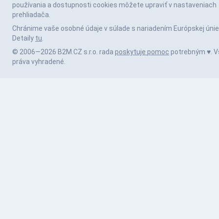
používania a dostupnosti cookies môžete upraviť v nastaveniach
prehliadača.
Chránime vaše osobné údaje v súlade s nariadením Európskej únie
Detaily
tu
.
© 2006—2026 B2M.CZ s.r.o. rada
poskytuje pomoc
potrebným ♥️. V
práva vyhradené.