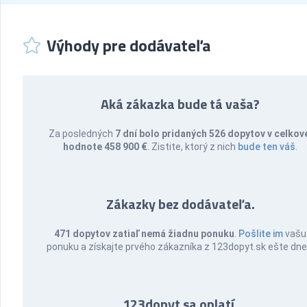
Výhody pre dodávateľa
Aká zákazka bude tá vaša?
Za posledných
7 dní bolo pridaných 526 dopytov v celkov
hodnote 458 900 €
. Zistite, ktorý z nich
bude ten váš
.
Zákazky bez dodávateľa.
471 dopytov zatiaľ nemá žiadnu ponuku
.
Pošlite im
vašu
ponuku a získajte prvého zákazníka z 123dopyt.sk ešte dne
123dopyt sa oplatí.