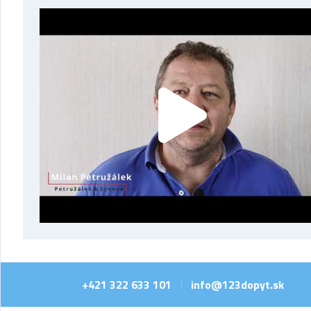
+421 322 633 101
info@123dopyt.sk
|