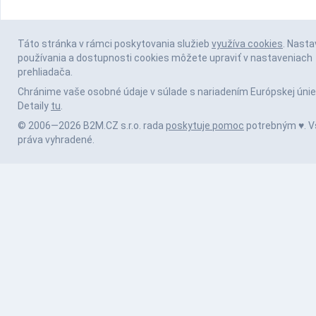
Táto stránka v rámci poskytovania služieb
využíva cookies
. Nasta
používania a dostupnosti cookies môžete upraviť v nastaveniach
prehliadača.
Chránime vaše osobné údaje v súlade s nariadením Európskej únie
Detaily
tu
.
© 2006—2026 B2M.CZ s.r.o. rada
poskytuje pomoc
potrebným ♥️. V
práva vyhradené.