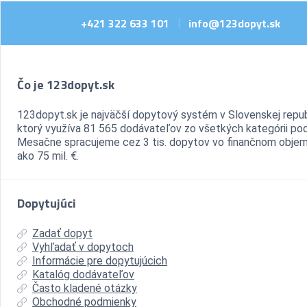
+421 322 633 101
info@123dopyt.sk
|
Čo je 123dopyt.sk
123dopyt.sk je najväčší dopytový systém v Slovenskej repub
ktorý využíva 81 565 dodávateľov zo všetkých kategórii pod
Mesačne spracujeme cez 3 tis. dopytov vo finančnom objem
ako 75 mil. €.
Dopytujúci
Zadať dopyt
Vyhľadať v dopytoch
Informácie pre dopytujúcich
Katalóg dodávateľov
Často kladené otázky
Obchodné podmienky