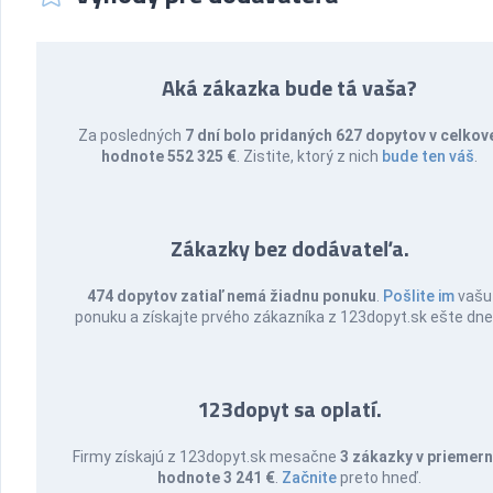
Aká zákazka bude tá vaša?
Za posledných
7 dní bolo pridaných 627 dopytov v celkov
hodnote 552 325 €
. Zistite, ktorý z nich
bude ten váš
.
Zákazky bez dodávateľa.
474 dopytov zatiaľ nemá žiadnu ponuku
.
Pošlite im
vašu
ponuku a získajte prvého zákazníka z 123dopyt.sk ešte dne
123dopyt sa oplatí.
Firmy získajú z 123dopyt.sk mesačne
3 zákazky v priemern
hodnote 3 241 €
.
Začnite
preto hneď.