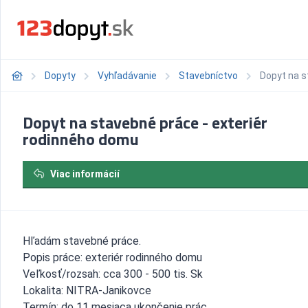
Dopyty
Vyhľadávanie
Stavebníctvo
Dopyt na s
Dopyt na stavebné práce - exteriér
rodinného domu
Viac informácií
Hľadám stavebné práce.
Popis práce: exteriér rodinného domu
Veľkosť/rozsah: cca 300 - 500 tis. Sk
Lokalita: NITRA-Janikovce
Termín: do 11 mesiaca ukončenie prác