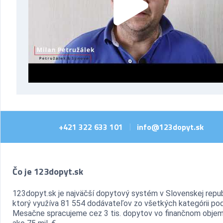
+421 322 633 101
info@123dopyt.sk
|
Čo je 123dopyt.sk
123dopyt.sk je najväčší dopytový systém v Slovenskej repub
ktorý využíva 81 554 dodávateľov zo všetkých kategórii pod
Mesačne spracujeme cez 3 tis. dopytov vo finančnom objem