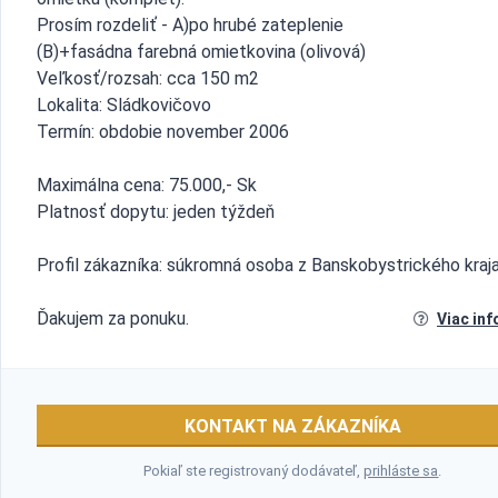
Prosím rozdeliť - A)po hrubé zateplenie
(B)+fasádna farebná omietkovina (olivová)
Veľkosť/rozsah: cca 150 m2
Lokalita: Sládkovičovo
Termín: obdobie november 2006
Maximálna cena: 75.000,- Sk
Platnosť dopytu: jeden týždeň
Profil zákazníka: súkromná osoba z Banskobystrického kraj
Ďakujem za ponuku.
Viac inf
KONTAKT NA ZÁKAZNÍKA
Pokiaľ ste registrovaný dodávateľ,
prihláste sa
.