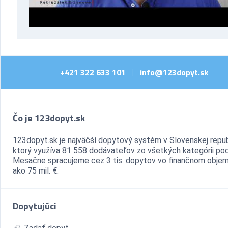
+421 322 633 101
info@123dopyt.sk
|
Čo je 123dopyt.sk
123dopyt.sk je najväčší dopytový systém v Slovenskej repub
ktorý využíva 81 558 dodávateľov zo všetkých kategórii pod
Mesačne spracujeme cez 3 tis. dopytov vo finančnom objem
ako 75 mil. €.
Dopytujúci