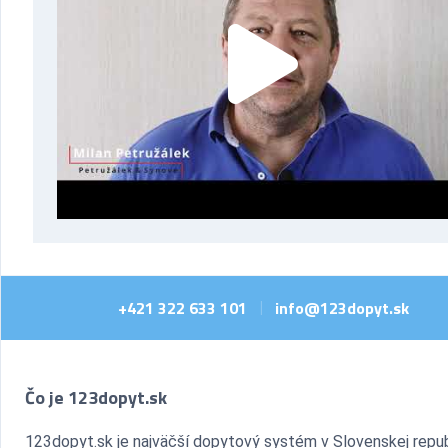
+421 322 633 101
info@123dopyt.sk
|
Čo je 123dopyt.sk
123dopyt.sk je najväčší dopytový systém v Slovenskej repub