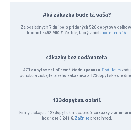
Aká zákazka bude tá vaša?
Za posledných
7 dní bolo pridaných 526 dopytov v celkov
hodnote 458 900 €
. Zistite, ktorý z nich
bude ten váš
.
Zákazky bez dodávateľa.
471 dopytov zatiaľ nemá žiadnu ponuku
.
Pošlite im
vašu
ponuku a získajte prvého zákazníka z 123dopyt.sk ešte dne
123dopyt sa oplatí.
Firmy získajú z 123dopyt.sk mesačne
3 zákazky v priemern
hodnote 3 241 €
.
Začnite
preto hneď.