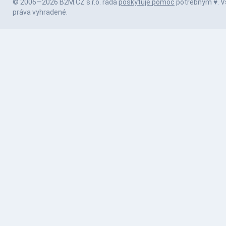
© 2006—2026 B2M.CZ s.r.o. rada
poskytuje pomoc
potrebným ♥️. V
práva vyhradené.