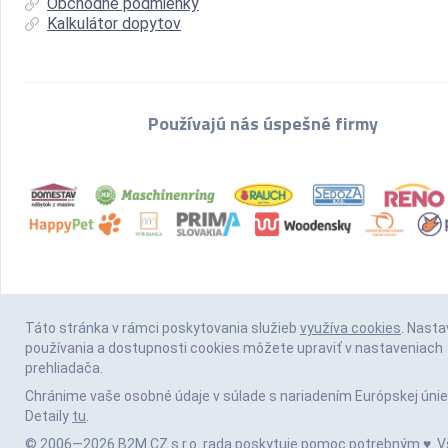
Obchodné podmienky
Kalkulátor dopytov
Používajú nás úspešné firmy
Táto stránka v rámci poskytovania služieb
využíva cookies
. Nasta
používania a dostupnosti cookies môžete upraviť v nastaveniach
prehliadača.
Chránime vaše osobné údaje v súlade s nariadením Európskej únie
Detaily
tu
.
© 2006—2026 B2M.CZ s.r.o. rada
poskytuje pomoc
potrebným ♥️. V