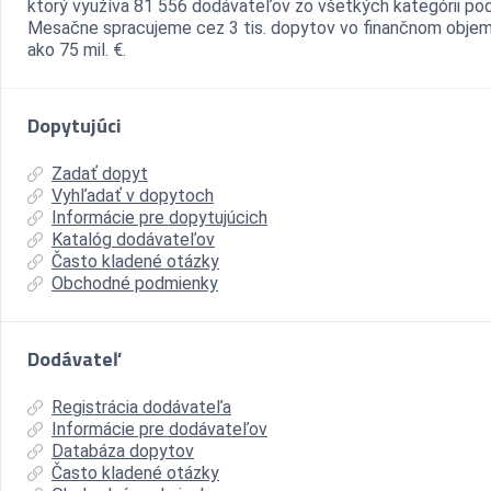
ktorý využíva 81 556 dodávateľov zo všetkých kategórii pod
Mesačne spracujeme cez 3 tis. dopytov vo finančnom objem
ako 75 mil. €.
Dopytujúci
Zadať dopyt
Vyhľadať v dopytoch
Informácie pre dopytujúcich
Katalóg dodávateľov
Často kladené otázky
Obchodné podmienky
Dodávateľ
Registrácia dodávateľa
Informácie pre dodávateľov
Databáza dopytov
Často kladené otázky