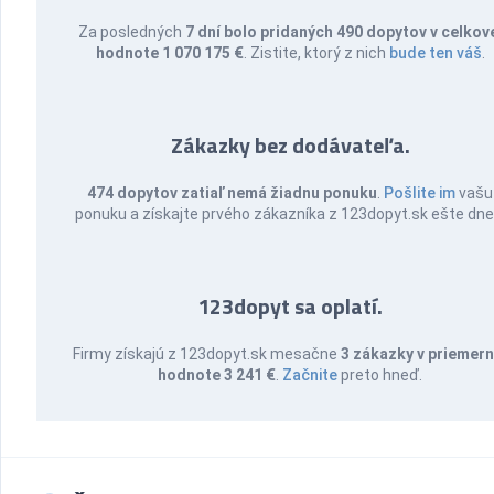
Za posledných
7 dní bolo pridaných 490 dopytov v celkov
hodnote 1 070 175 €
. Zistite, ktorý z nich
bude ten váš
.
Zákazky bez dodávateľa.
474 dopytov zatiaľ nemá žiadnu ponuku
.
Pošlite im
vašu
ponuku a získajte prvého zákazníka z 123dopyt.sk ešte dne
123dopyt sa oplatí.
Firmy získajú z 123dopyt.sk mesačne
3 zákazky v priemern
hodnote 3 241 €
.
Začnite
preto hneď.