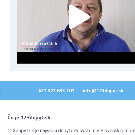
+421 322 633 101
info@123dopyt.sk
|
Čo je 123dopyt.sk
123dopyt.sk je najväčší dopytový systém v Slovenskej repub