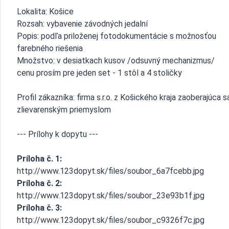
Lokalita: Košice
Rozsah: vybavenie závodných jedalní
Popis: podľa priloženej fotodokumentácie s možnosťou
farebného riešenia
Množstvo: v desiatkach kusov /odsuvný mechanizmus/
cenu prosím pre jeden set - 1 stôl a 4 stoličky
Profil zákazníka: firma s.r.o. z Košického kraja zaoberajúca s
zlievarenským priemyslom
--- Prílohy k dopytu ---
Príloha č. 1:
http://www.123dopyt.sk/files/soubor_6a7fcebb.jpg
Príloha č. 2:
http://www.123dopyt.sk/files/soubor_23e93b1f.jpg
Príloha č. 3:
http://www.123dopyt.sk/files/soubor_c9326f7c.jpg