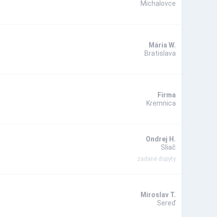
Michalovce
Mária W.
Bratislava
Firma
Kremnica
Ondrej H.
Sliač
zadané dopyty
Miroslav T.
Sereď