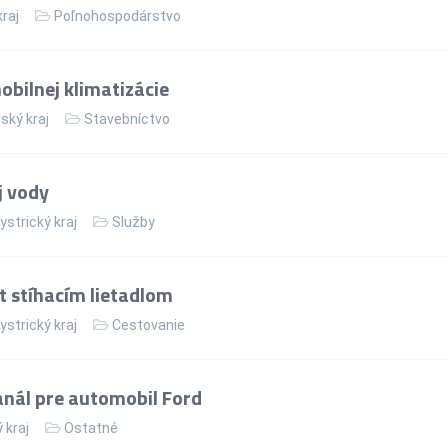
kraj
Poľnohospodárstvo
bilnej klimatizácie
ský kraj
Stavebníctvo
j vody
strický kraj
Služby
t stíhacím lietadlom
strický kraj
Cestovanie
nál pre automobil Ford
 kraj
Ostatné