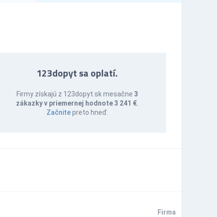
123dopyt sa oplatí.
Firmy získajú z 123dopyt.sk mesačne
3
zákazky v priemernej hodnote 3 241 €
.
Začnite
preto hneď.
Firma