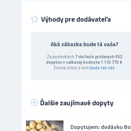
Výhody pre dodávateľa
Aká zákazka bude tá vaša?
Za posledných
7 dní bolo pridaných 552
dopytov v celkovej hodnote 1 115 775 €
.
Zistite, ktorý z nich
bude ten váš
.
Ďalšie zaujímavé dopyty
Dopytujem: dodávku Bor