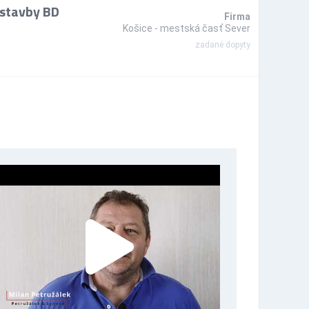
 stavby BD
Firma
Košice - mestská časť Sever
zadané dopyty