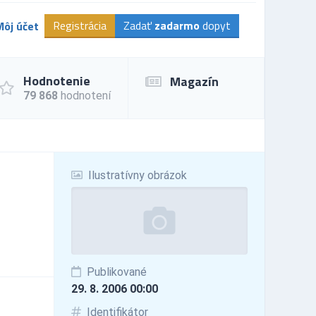
Registrácia
Zadať
zadarmo
dopyt
Môj účet
Hodnotenie
Magazín
79 868
hodnotení
Ilustratívny obrázok
Publikované
29. 8. 2006 00:00
Identifikátor