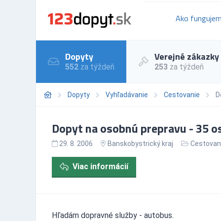
Ako funguje
Dopyty
Verejné zákazky
552
za týždeň
253
za týždeň
Dopyty
Vyhľadávanie
Cestovanie
D
Dopyt na osobnú prepravu - 35 os.
29. 8. 2006
Banskobystrický kraj
Cestovan
Viac informácií
Hľadám dopravné služby - autobus.