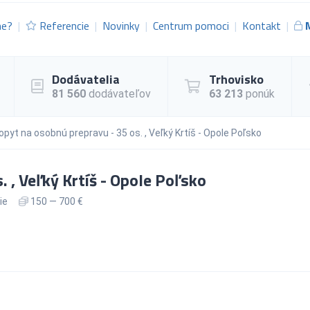
me?
Referencie
Novinky
Centrum pomoci
Kontakt
Dodávatelia
Trhovisko
81 560
dodávateľov
63 213
ponúk
opyt na osobnú prepravu - 35 os. , Veľký Krtíš - Opole Poľsko
 , Veľký Krtíš - Opole Poľsko
ie
150 — 700 €