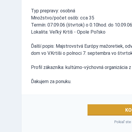
Typ prepravy: osobná
Množstvo/počet osôb: cca 35
Termín: 07.09.06 (štvrtok) o 0.10hod. do 10.09.0
Lokalita: Veľký Krtíš - Opole Poľsko
Ďalší popis: Majstrovstvá Európy mažoretiek, od
dom vo V.Krtíši o polnoci 7. septembra vo štvrto
Profil zákazníka: kultúrno-výchovná organizácia 
Ďakujem za ponuku.
KO
Pokiaľ ste