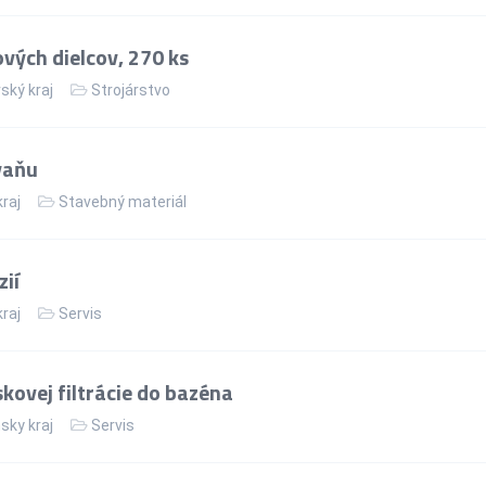
vých dielcov, 270 ks
ský kraj
Strojárstvo
vaňu
kraj
Stavebný materiál
ií
kraj
Servis
ovej filtrácie do bazéna
sky kraj
Servis