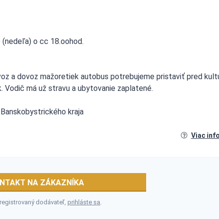
6 (nedeľa) o cc 18.oohod.
voz a dovoz mažoretiek autobus potrebujeme pristaviť pred kult
k. Vodič má už stravu a ubytovanie zaplatené.
z Banskobystrického kraja
Viac inf
NTAKT NA ZÁKAZNÍKA
 registrovaný dodávateľ,
prihláste sa
.