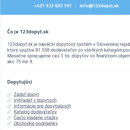
+421 322 633 101
info@123dopyt.sk
|
Čo je 123dopyt.sk
123dopyt.sk je najväčší dopytový systém v Slovenskej repub
ktorý využíva 81 558 dodávateľov zo všetkých kategórii pod
Mesačne spracujeme cez 3 tis. dopytov vo finančnom objem
ako 75 mil. €.
Dopytujúci
Zadať dopyt
Vyhľadať v dopytoch
Informácie pre dopytujúcich
Katalóg dodávateľov
Často kladené otázky
Obchodné podmienky