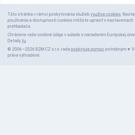
Táto stránka v rámci poskytovania služieb
využíva cookies
. Nasta
používania a dostupnosti cookies môžete upraviť v nastaveniach
prehliadača.
Chránime vaše osobné údaje v súlade s nariadením Európskej únie
Detaily
tu
.
© 2006—2026 B2M.CZ s.r.o. rada
poskytuje pomoc
potrebným ♥️. V
práva vyhradené.