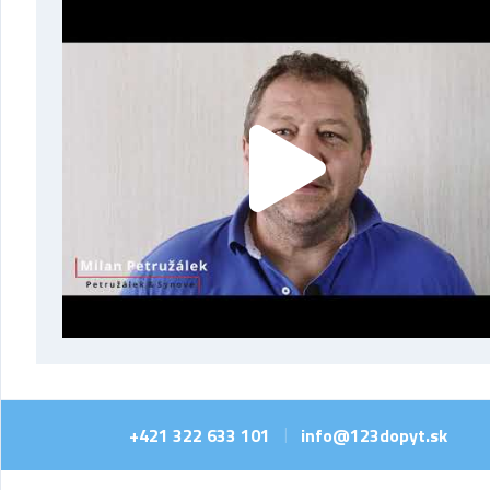
+421 322 633 101
info@123dopyt.sk
|