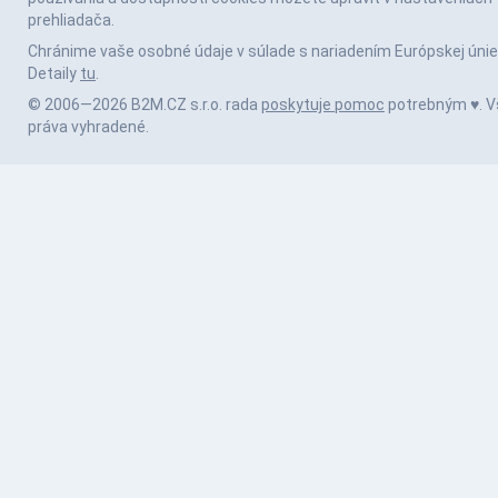
prehliadača.
Chránime vaše osobné údaje v súlade s nariadením Európskej únie
Detaily
tu
.
© 2006—2026 B2M.CZ s.r.o. rada
poskytuje pomoc
potrebným ♥️. V
práva vyhradené.