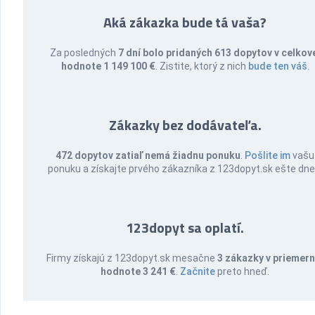
Aká zákazka bude tá vaša?
Za posledných
7 dní bolo pridaných 613 dopytov v celkov
hodnote 1 149 100 €
. Zistite, ktorý z nich
bude ten váš
.
Zákazky bez dodávateľa.
472 dopytov zatiaľ nemá žiadnu ponuku
.
Pošlite im
vašu
ponuku a získajte prvého zákazníka z 123dopyt.sk ešte dne
123dopyt sa oplatí.
Firmy získajú z 123dopyt.sk mesačne
3 zákazky v priemern
hodnote 3 241 €
.
Začnite
preto hneď.