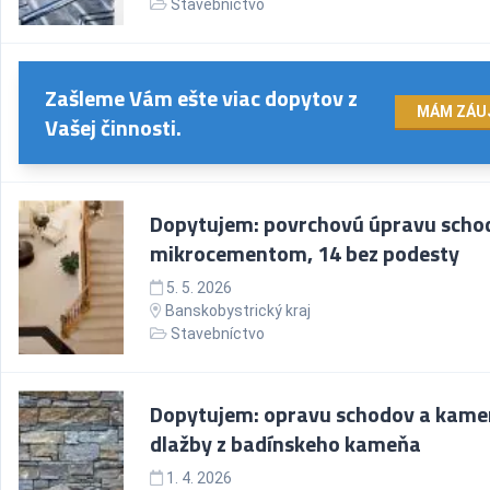
Stavebníctvo
Zašleme Vám ešte viac dopytov z
MÁM ZÁU
Vašej činnosti.
Dopytujem: povrchovú úpravu scho
mikrocementom, 14 bez podesty
5. 5. 2026
Banskobystrický kraj
Stavebníctvo
Dopytujem: opravu schodov a kame
dlažby z badínskeho kameňa
1. 4. 2026