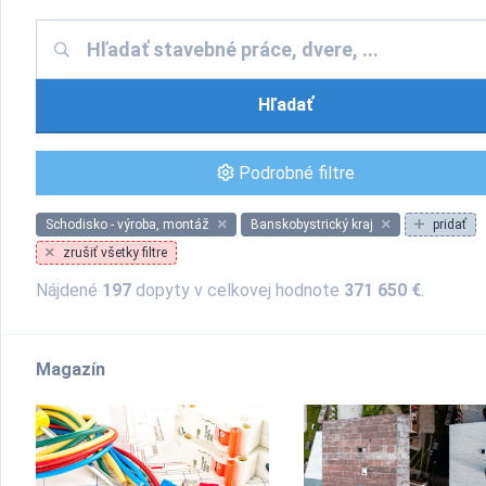
Hľadať
Podrobné filtre
Schodisko - výroba, montáž
Banskobystrický kraj
pridať
zrušiť všetky filtre
Nájdené
197
dopyty v celkovej hodnote
371 650 €
.
Magazín