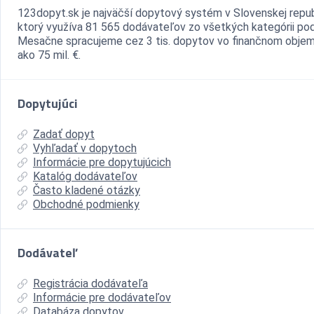
123dopyt.sk je najväčší dopytový systém v Slovenskej repub
ktorý využíva 81 565 dodávateľov zo všetkých kategórii pod
Mesačne spracujeme cez 3 tis. dopytov vo finančnom objem
ako 75 mil. €.
Dopytujúci
Zadať dopyt
Vyhľadať v dopytoch
Informácie pre dopytujúcich
Katalóg dodávateľov
Často kladené otázky
Obchodné podmienky
Dodávateľ
Registrácia dodávateľa
Informácie pre dodávateľov
Databáza dopytov