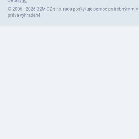
Detaily
tu
.
© 2006—2026 B2M.CZ s.r.o. rada
poskytuje pomoc
potrebným ♥️. V
práva vyhradené.