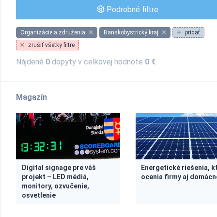
Podrobné filtre
Organizácie a združenia
Banskobystrický kraj
pridať
zrušiť všetky filtre
Nájdené
0
dopyty v celkovej hodnote
0 €
.
Magazín
Digital signage pre váš
Energetické riešenia, k
projekt – LED médiá,
ocenia firmy aj domácn
monitory, ozvučenie,
osvetlenie