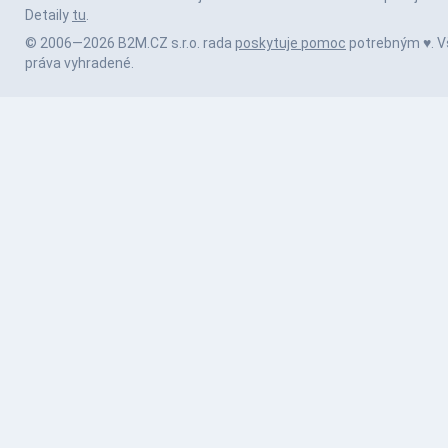
Detaily
tu
.
© 2006—2026 B2M.CZ s.r.o. rada
poskytuje pomoc
potrebným ♥️. V
práva vyhradené.