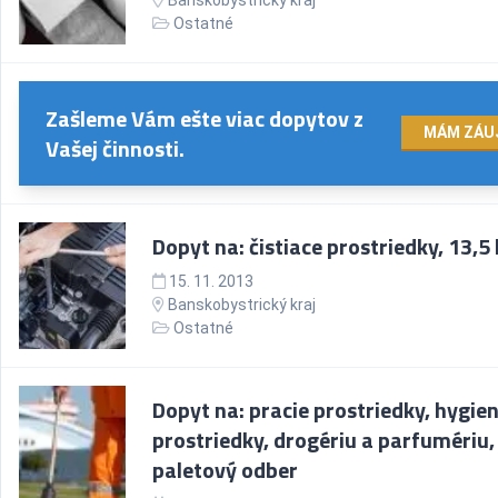
Banskobystrický kraj
Ostatné
Zašleme Vám ešte viac dopytov z
MÁM ZÁU
Vašej činnosti.
Dopyt na: čistiace prostriedky, 13,5 
15. 11. 2013
Banskobystrický kraj
Ostatné
Dopyt na: pracie prostriedky, hygie
prostriedky, drogériu a parfumériu,
paletový odber