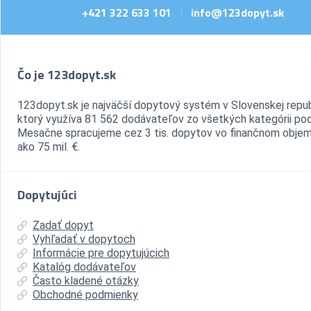
+421 322 633 101
info@123dopyt.sk
|
Čo je 123dopyt.sk
123dopyt.sk je najväčší dopytový systém v Slovenskej repub
ktorý využíva 81 562 dodávateľov zo všetkých kategórii pod
Mesačne spracujeme cez 3 tis. dopytov vo finančnom objem
ako 75 mil. €.
Dopytujúci
Zadať dopyt
Vyhľadať v dopytoch
Informácie pre dopytujúcich
Katalóg dodávateľov
Často kladené otázky
Obchodné podmienky