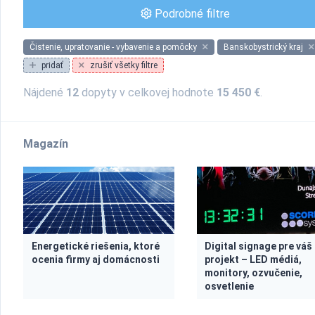
Podrobné filtre
Čistenie, upratovanie - vybavenie a pomôcky
Banskobystrický kraj
pridať
zrušiť všetky filtre
Nájdené
12
dopyty v celkovej hodnote
15 450 €
.
Magazín
Energetické riešenia, ktoré
Digital signage pre váš
ocenia firmy aj domácnosti
projekt – LED médiá,
monitory, ozvučenie,
osvetlenie