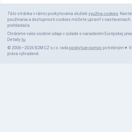
Táto stránka v rámci poskytovania služieb
využíva cookies
. Nasta
používania a dostupnosti cookies môžete upraviť v nastaveniach
prehliadača.
Chránime vaše osobné údaje v súlade s nariadením Európskej únie
Detaily
tu
.
© 2006—2026 B2M.CZ s.r.o. rada
poskytuje pomoc
potrebným ♥️. V
práva vyhradené.