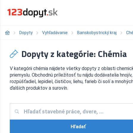
Dopyty
Vyhľadávanie
Banskobystrický kraj
Ch
Dopyty z kategórie: Chémia
V kategórii chémia nájdete všetky dopyty z oblasti chemi
priemyslu. Obchodnú príležitosť tu nájdu dodávatelia hnojív,
rozpúšťadiel, lepidiel, čističov, liehu, farieb či solí a mnohýc
ďalších produktov a surovín.
Hľadať