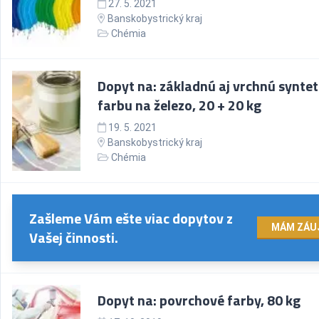
27. 5. 2021
Banskobystrický kraj
Chémia
Dopyt na: základnú aj vrchnú syntet
farbu na železo, 20 + 20 kg
19. 5. 2021
Banskobystrický kraj
Chémia
Zašleme Vám ešte viac dopytov z
MÁM ZÁU
Vašej činnosti.
Dopyt na: povrchové farby, 80 kg