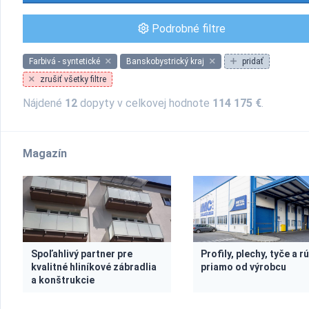
Podrobné filtre
Farbivá - syntetické
Banskobystrický kraj
pridať
zrušiť všetky filtre
Nájdené
12
dopyty v celkovej hodnote
114 175 €
.
Magazín
Spoľahlivý partner pre
Profily, plechy, tyče a r
kvalitné hliníkové zábradlia
priamo od výrobcu
a konštrukcie