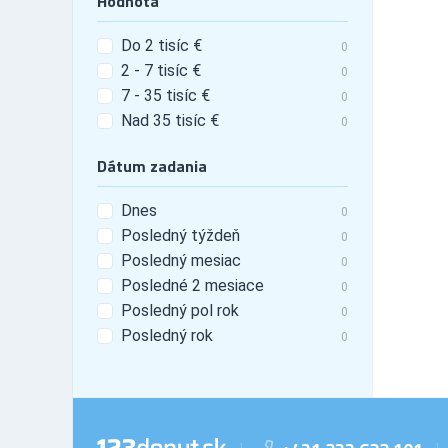
Hodnota
Motocykle - predaj
88
Motocykle - servis
47
Do 2 tisíc €
0
Motoristické služby
26
2 - 7 tisíc €
0
Motory
7 - 35 tisíc €
61
0
Nad 35 tisíc €
Prívesy a návesy - bazár
44
0
Prívesy a návesy - požičovne
9
Dátum zadania
Prívesy a návesy - predaj
55
Servisné služby (odbor
127
Dnes
0
Auto - Moto)
Posledný týždeň
0
Posledný mesiac
0
Posledné 2 mesiace
0
Posledný pol rok
0
Posledný rok
0