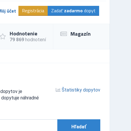
Registrácia
Zadať
zadarmo
dopyt
Môj účet
Hodnotenie
Magazín
79 869
hodnotení
Štatistiky dopytov
 dopytov je
v dopytuje náhradné
Hľadať