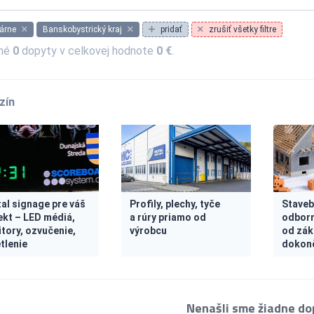
árne
Banskobystrický kraj
pridať
zrušiť všetky filtre
ené
0
dopyty v celkovej hodnote
0 €
.
zín
tal signage pre váš
Profily, plechy, tyče
Staveb
ekt – LED médiá,
a rúry priamo od
odbor
tory, ozvučenie,
výrobcu
od zák
tlenie
dokon
Nenašli sme žiadne do