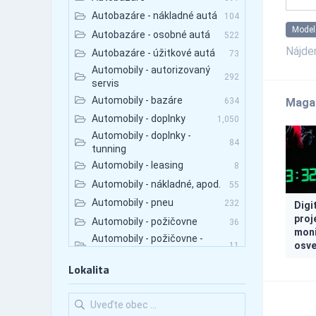
Autobazáre - nákladné autá
104
Model
Autobazáre - osobné autá
522
Nájd
Autobazáre - úžitkové autá
73
Automobily - autorizovaný
292
servis
Automobily - bazáre
634
Maga
Automobily - doplnky
1,050
Automobily - doplnky -
84
tunning
Automobily - leasing
8
Automobily - nákladné, apod.
55
Automobily - pneu
232
Digi
proj
Automobily - požičovne
36
moni
Automobily - požičovne -
osve
11
nákladné autá
Automobily - požičovne -
Lokalita
23
osobné autá
Automobily - požičovne -
22
úžitkové autá