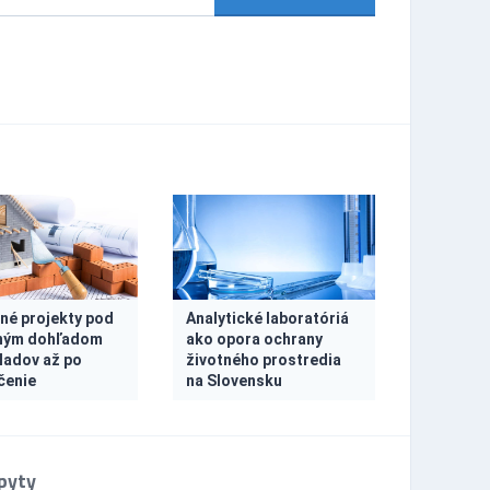
né projekty pod
Analytické laboratóriá
ným dohľadom
ako opora ochrany
ladov až po
životného prostredia
čenie
na Slovensku
pyty