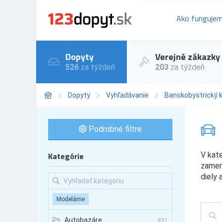
Ako funguje
Dopyty
Verejné zákazky
526
za týždeň
203
za týždeň
Dopyty
Vyhľadávanie
Banskobystrický k
Podrobné filtre
Kategórie
V kat
zamer
diely 
Modelárne
Autobazáre
891