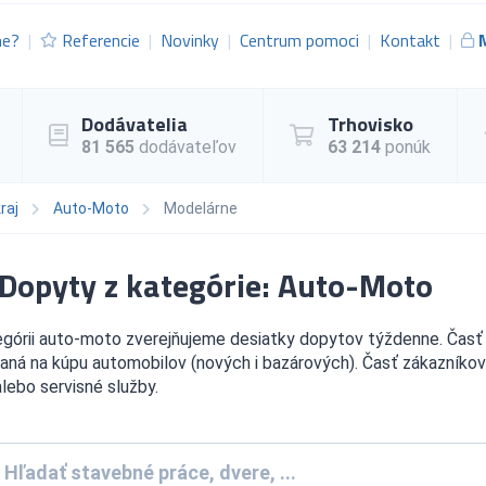
me?
Referencie
Novinky
Centrum pomoci
Kontakt
Dodávatelia
Trhovisko
81 565
dodávateľov
63 214
ponúk
raj
Auto-Moto
Modelárne
Dopyty z kategórie: Auto-Moto
egórii auto-moto zverejňujeme desiatky dopytov týždenne. Časť
aná na kúpu automobilov (nových i bazárových). Časť zákazníko
alebo servisné služby.